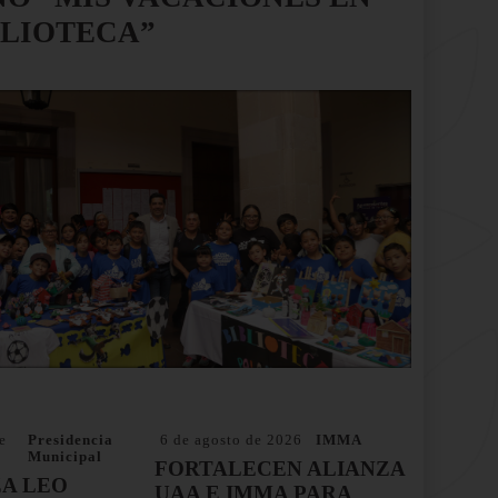
BLIOTECA”
e
Presidencia
6 de agosto de 2026
IMMA
Municipal
FORTALECEN ALIANZA
A LEO
UAA E IMMA PARA