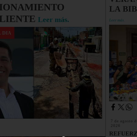
IONAMIENTO
LA BI
LIENTE
Leer más.
Leer más.
 DIA
7 de agosto d
2026
REFUERZ