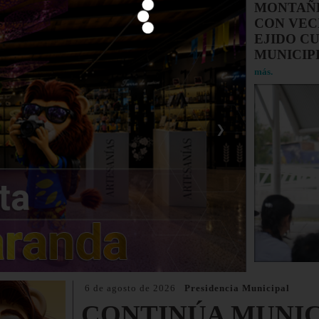
MONTAÑE
CON VEC
EJIDO CU
MUNICIP
más.
❯
6 de agosto de 2026
Presidencia Municipal
CONTINÚA MUNIC