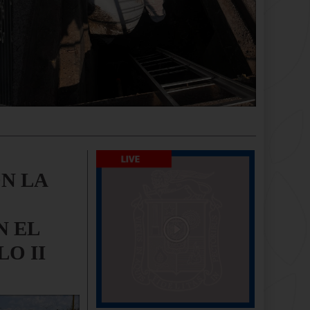
N LA
N EL
O II