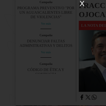
X
Campaña
FRACC
PROGRAMA PREVENTIVO "POR
OJOCA
UN AGUASCALIENTES LIBRE
DE VIOLENCIAS"
Ver más
LA NOTA DEL
Campaña
DENUNCIAR FALTAS
ADMINITRATIVAS Y DELITOS
Ver más
Campaña
CÓDIGO DE ÉTICA Y
CONDUCTA
Ver más
Publicación
MANUAL DE MUJERES
CIBERSEGURAS