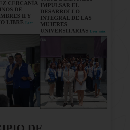
X
Z CERCANÍA
IMPULSAR EL
INOS DE
DESARROLLO
MBRES II Y
INTEGRAL DE LAS
IO LIBRE
Leer
MUJERES
UNIVERSITARIAS
Leer más.
IPIO DE