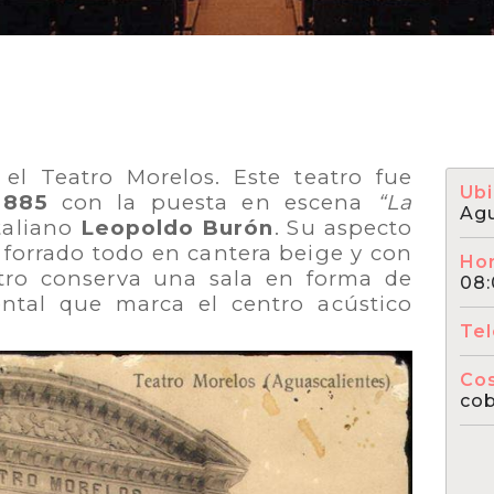
 el Teatro Morelos. Este teatro fue
Ubi
1885
con la puesta en escena
“La
Agu
taliano
Leopoldo Burón
. Su aspecto
 forrado todo en cantera beige y con
Hor
atro conserva una sala en forma de
08:
tal que marca el centro acústico
Te
Co
cob