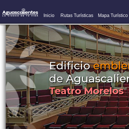
Inicio
Rutas Turísticas
Mapa Turístico
Edificio
emble
de Aguascalie
Teatro Morelos